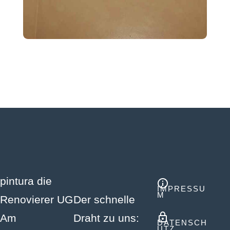
pintura die
IMPRESSU
M
Renovierer UG
Der schnelle
Am
Draht zu uns:
DATENSCH
UTZ